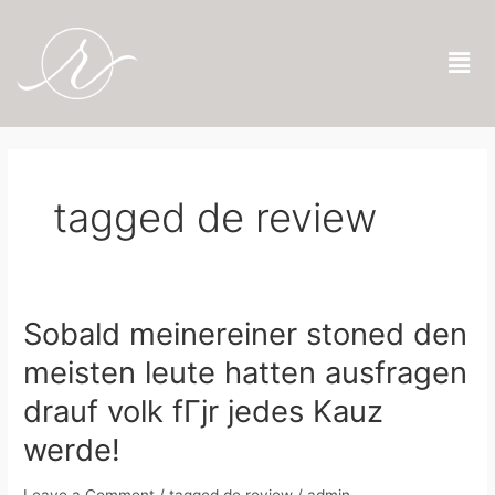
Skip
to
Men
content
tagged de review
Sobald meinereiner stoned den
Sobald
meinereiner
meisten leute hatten ausfragen
stoned
den
drauf volk fГјr jedes Kauz
meisten
leute
werde!
hatten
ausfragen
Leave a Comment
/
tagged de review
/
admin